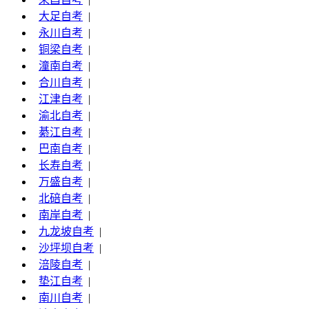
大足自考
|
永川自考
|
铜梁自考
|
潼南自考
|
合川自考
|
江津自考
|
渝北自考
|
綦江自考
|
巴南自考
|
长寿自考
|
万盛自考
|
北碚自考
|
南岸自考
|
九龙坡自考
|
沙坪坝自考
|
涪陵自考
|
垫江自考
|
南川自考
|