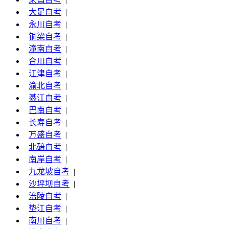
大足自考
|
永川自考
|
铜梁自考
|
潼南自考
|
合川自考
|
江津自考
|
渝北自考
|
綦江自考
|
巴南自考
|
长寿自考
|
万盛自考
|
北碚自考
|
南岸自考
|
九龙坡自考
|
沙坪坝自考
|
涪陵自考
|
垫江自考
|
南川自考
|