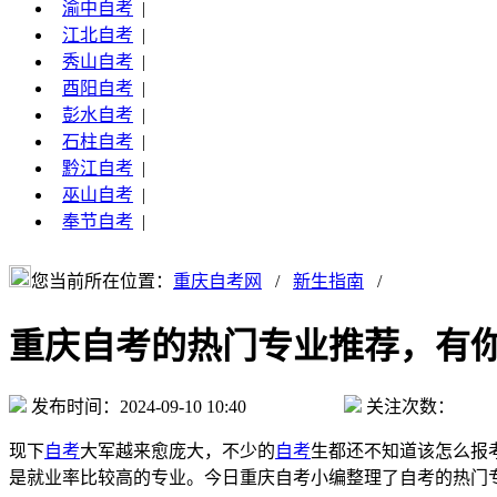
渝中自考
|
江北自考
|
秀山自考
|
酉阳自考
|
彭水自考
|
石柱自考
|
黔江自考
|
巫山自考
|
奉节自考
|
您当前所在位置：
重庆自考网
/
新生指南
/
重庆自考的热门专业推荐，有
发布时间：2024-09-10 10:40
关注次数：
现下
自考
大军越来愈庞大，不少的
自考
生都还不知道该怎么报
是就业率比较高的专业。今日重庆自考小编整理了自考的热门