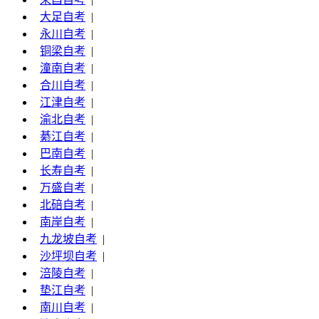
大足自考
|
永川自考
|
铜梁自考
|
潼南自考
|
合川自考
|
江津自考
|
渝北自考
|
綦江自考
|
巴南自考
|
长寿自考
|
万盛自考
|
北碚自考
|
南岸自考
|
九龙坡自考
|
沙坪坝自考
|
涪陵自考
|
垫江自考
|
南川自考
|