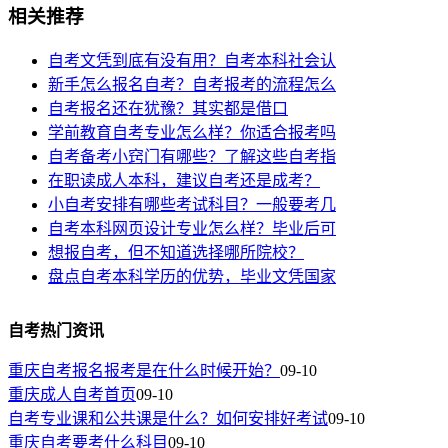
相关推荐
自考文凭到底有没有用？自考本科社会认
新手怎么报名自考？自考报考的流程怎么
自考报名还在犹豫？其实都是借口
学前教育自考专业怎么样？你适合报考吗
自考备考小窍门有哪些？了解这些自考指
在职读成人本科，建议自考还是成考？
小自考安排有哪些考试科目？一般要考几
自考本科网页设计专业怎么样？毕业后可
想报自考，但不知道选择哪所院校？
盘点自考本科学历的优势，毕业文凭国家
自考热门资讯
重庆自考报名报考是在什么时候开始？
09-10
重庆成人自考首页
09-10
自考专业课和公共课是什么？如何安排好考试
09-10
重庆自考要考什么科目
09-10