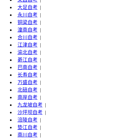
大足自考
|
永川自考
|
铜梁自考
|
潼南自考
|
合川自考
|
江津自考
|
渝北自考
|
綦江自考
|
巴南自考
|
长寿自考
|
万盛自考
|
北碚自考
|
南岸自考
|
九龙坡自考
|
沙坪坝自考
|
涪陵自考
|
垫江自考
|
南川自考
|