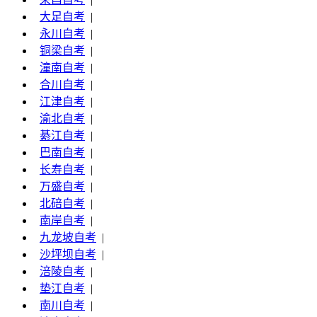
大足自考
|
永川自考
|
铜梁自考
|
潼南自考
|
合川自考
|
江津自考
|
渝北自考
|
綦江自考
|
巴南自考
|
长寿自考
|
万盛自考
|
北碚自考
|
南岸自考
|
九龙坡自考
|
沙坪坝自考
|
涪陵自考
|
垫江自考
|
南川自考
|