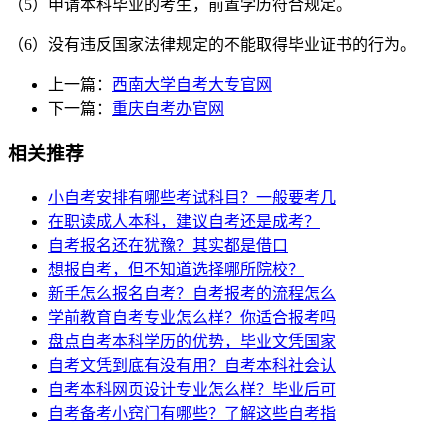
（5）申请本科毕业的考生，前置学历符合规定。
（6）没有违反国家法律规定的不能取得毕业证书的行为。
上一篇：
西南大学自考大专官网
下一篇：
重庆自考办官网
相关推荐
小自考安排有哪些考试科目？一般要考几
在职读成人本科，建议自考还是成考？
自考报名还在犹豫？其实都是借口
想报自考，但不知道选择哪所院校？
新手怎么报名自考？自考报考的流程怎么
学前教育自考专业怎么样？你适合报考吗
盘点自考本科学历的优势，毕业文凭国家
自考文凭到底有没有用？自考本科社会认
自考本科网页设计专业怎么样？毕业后可
自考备考小窍门有哪些？了解这些自考指